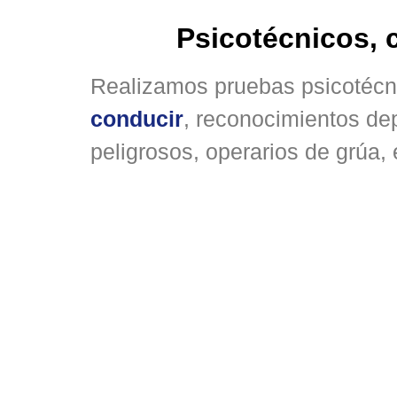
que nunca.
Psicotécnicos, c
Realizamos pruebas psicotécn
¡Pide tu cita previa y quítate 
conducir
, reconocimientos dep
peligrosos, operarios de grúa, 
¡Pide cita!
Per
Carnet de conducir