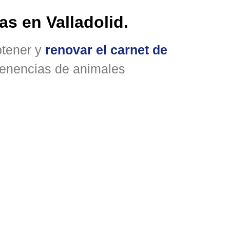
as en Valladolid.
btener y
renovar el carnet de
 tenencias de animales
s de
Licencia de armas