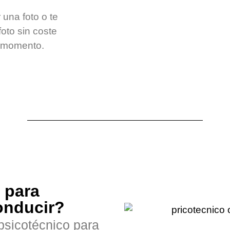
 una foto o te
oto sin coste
l momento.
 para
onducir?
 psicotécnico para