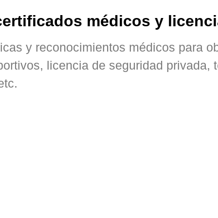
ertificados médicos y licenci
icas y reconocimientos médicos para o
de esperas innecesarias!
ortivos, licencia de seguridad privada,
etc.
ros peligrosos
Embarcacione
recreo
(PPP)