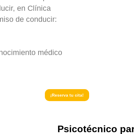
ucir, en Clínica
miso de conducir:
onocimiento médico
¡Reserva tu cita!
Psicotécnico pa