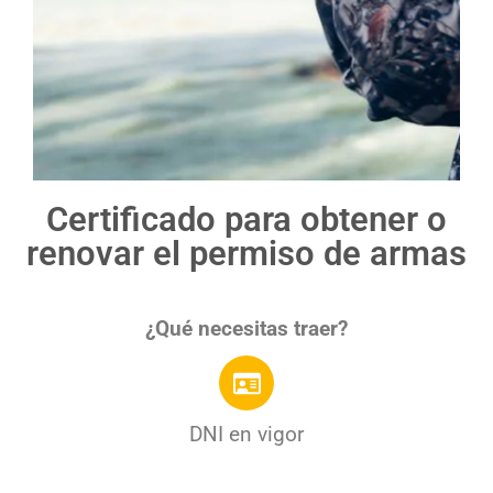
Certificado para obtener o
Psicotécnico para
renovar el permiso de armas
licencia de armas en
Valladolid
¿Qué necesitas traer?
¡Por tan solo 30€!
DNI en vigor
¡Pide cita!